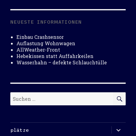
NEUESTE INFORMATIONEN
Einbau Crashsensor
Auflastung Wohnwagen
AllWeather-Front
Hebekissen statt Auffahrkeilen
Wasserhahn – defekte Schlauchtülle
Suchen
SU
nach:
Unterme
plätze
öffnen