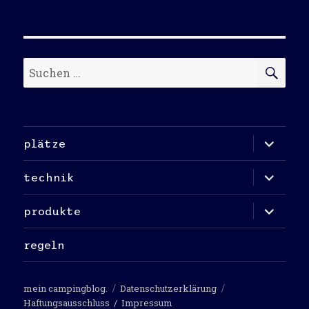
Suchen
SU
nach:
Unterme
plätze
öffnen
Unterme
technik
öffnen
Unterme
produkte
öffnen
regeln
mein campingblog.
Datenschutzerklärung
Haftungsausschluss
/
Impressum