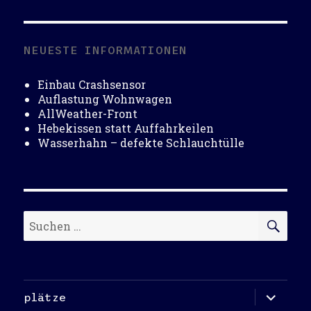
NEUESTE INFORMATIONEN
Einbau Crashsensor
Auflastung Wohnwagen
AllWeather-Front
Hebekissen statt Auffahrkeilen
Wasserhahn – defekte Schlauchtülle
Suchen
SU
nach:
Unterme
plätze
öffnen