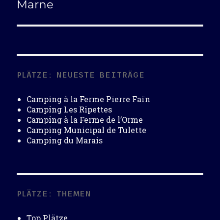
Beitrag:
Marne
PLÄTZE: NEUESTE BEITRÄGE
Camping à la Ferme Pierre Faïn
Camping Les Ripettes
Camping à la Ferme de l’Orme
Camping Municipal de Tulette
Camping du Marais
PLÄTZE: THEMEN
Top Plätze