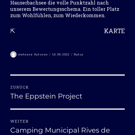
Hauserbachsee die volle Punktzahl nach
unserem Bewertungsschema. Ein toller Platz
zum Wohlfühlen, zum Wiederkommen.
⇱
KARTE
Autor
Veröffentlicht
Kategorien
mehrere Autoren
14.09.2022
Natur
am
Beitragsnavigation
ZURÜCK
The Eppstein Project
Vorheriger
Beitrag:
WEITER
Camping Municipal Rives de
Nächster