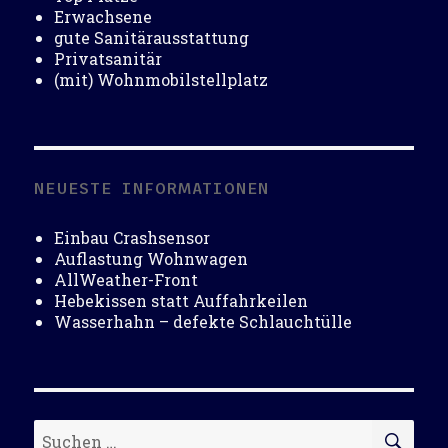
Erwachsene
gute Sanitärausstattung
Privatsanitär
(mit) Wohnmobilstellplatz
NEUESTE INFORMATIONEN
Einbau Crashsensor
Auflastung Wohnwagen
AllWeather-Front
Hebekissen statt Auffahrkeilen
Wasserhahn – defekte Schlauchtülle
Suchen
SU