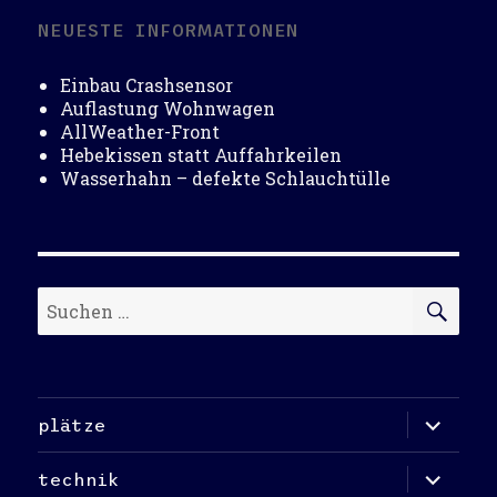
NEUESTE INFORMATIONEN
Einbau Crashsensor
Auflastung Wohnwagen
AllWeather-Front
Hebekissen statt Auffahrkeilen
Wasserhahn – defekte Schlauchtülle
Suchen
SU
nach:
Unterme
plätze
öffnen
Unterme
technik