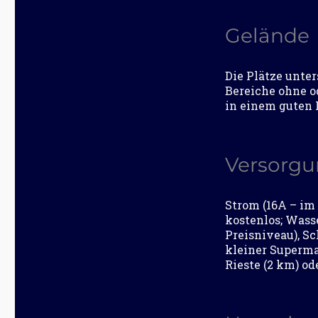
Gelände
Die Plätze unter
Bereiche ohne o
in einem guten 
Versorg
Strom (16A – i
kostenlos; Wass
Preisniveau), S
kleiner Superma
Rieste (2 km) od