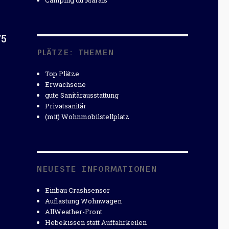
Camping du Marais
/5
PLÄTZE: THEMEN
Top Plätze
Erwachsene
gute Sanitärausstattung
Privatsanitär
(mit) Wohnmobilstellplatz
NEUESTE INFORMATIONEN
Einbau Crashsensor
Auflastung Wohnwagen
AllWeather-Front
Hebekissen statt Auffahrkeilen