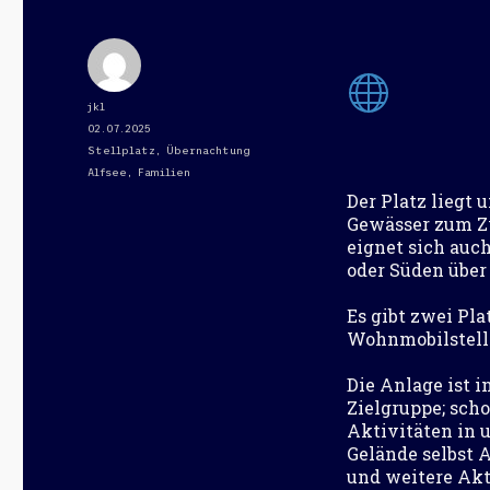
Autor
jkl
Veröffentlicht
02.07.2025
am
Kategorien
Stellplatz
,
Übernachtung
Schlagwörter
Alfsee
,
Familien
Der Platz liegt 
Gewässer zum Z
eignet sich auc
oder Süden über 
Es gibt zwei Pla
Wohnmobilstellpl
Die Anlage ist i
Zielgruppe; sch
Aktivitäten in 
Gelände selbst 
und weitere Akt