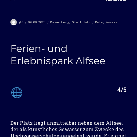
Autor
Veröffentlicht
Kategorien
Schlagwörter
jkl
09.09.2025
Bewertung
,
Stellplatz
Ruhe
,
Wasser
am
Ferien- und
Erlebnispark Alfsee
4/5
Der Platz liegt unmittelbar neben dem Alfsee,
der als künstliches Gewässer zum Zwecke des
Hochwasserschutzes angelegt wurde. Er eignet