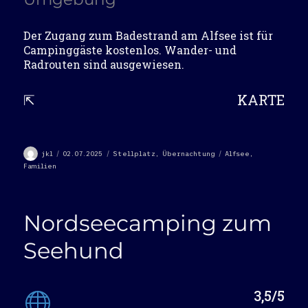
Der Zugang zum Badestrand am Alfsee ist für
Campinggäste kostenlos. Wander- und
Radrouten sind ausgewiesen.
⇱
KARTE
Autor
Veröffentlicht
Kategorien
Schlagwörter
jkl
02.07.2025
Stellplatz
,
Übernachtung
Alfsee
,
am
Familien
Nordseecamping zum
Seehund
3,5/5