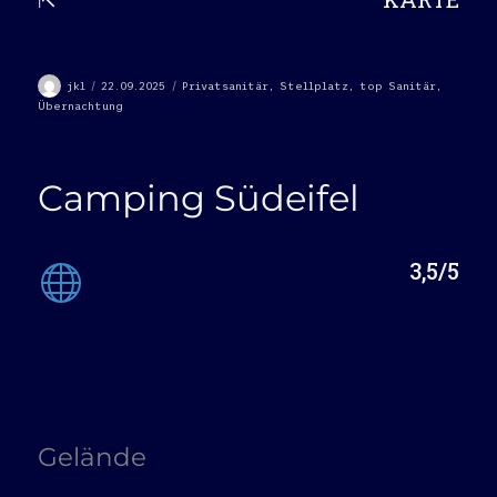
Autor
Veröffentlicht
Kategorien
jkl
22.09.2025
Privatsanitär
,
Stellplatz
,
top Sanitär
,
am
Übernachtung
Camping Südeifel
3,5/5
Gelände