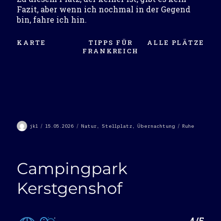
Fazit, aber wenn ich nochmal in der Gegend
bin, fahre ich hin.
KARTE
TIPPS FÜR
ALLE PLÄTZE
FRANKREICH
Autor
Veröffentlicht
Kategorien
Schlagwörter
jkl
15.05.2026
Natur
,
Stellplatz
,
Übernachtung
Ruhe
am
Campingpark
Kerstgenshof
4/5