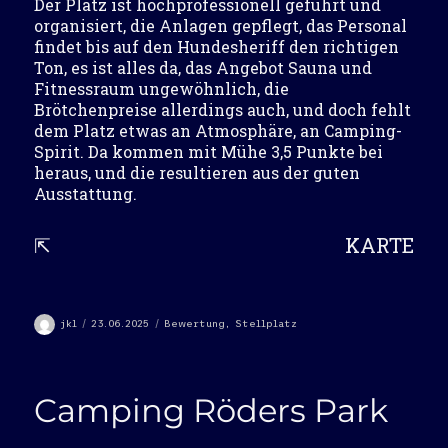
Der Platz ist hochprofessionell geführt und
organisiert, die Anlagen gepflegt, das Personal
findet bis auf den Hundesheriff den richtigen
Ton, es ist alles da, das Angebot Sauna und
Fitnessraum ungewöhnlich, die
Brötchenpreise allerdings auch, und doch fehlt
dem Platz etwas an Atmosphäre, an Camping-
Spirit. Da kommen mit Mühe 3,5 Punkte bei
heraus, und die resultieren aus der guten
Ausstattung.
⇱
KARTE
Autor
Veröffentlicht
Kategorien
jkl
23.06.2025
Bewertung
,
Stellplatz
am
Camping Röders Park