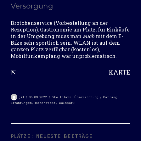
Versorgung
Brötchenservice (Vorbestellung an der
Rezeption); Gastronomie am Platz; für Einkäufe
in der Umgebung muss man
auch
mit dem E-
Bike sehr sportlich sein. WLAN ist auf dem
ganzen Platz verfügbar (kostenlos),
Mobilfunkempfang war unproblematisch.
⇱
KARTE
Autor
Veröffentlicht
Kategorien
Schlagwörter
jkl
06.09.2022
Stellplatz
,
Übernachtung
Camping
,
am
Erfahrungen
,
Hohenstadt
,
Waldpark
PLÄTZE: NEUESTE BEITRÄGE