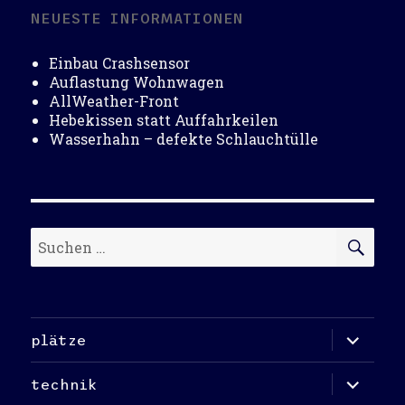
NEUESTE INFORMATIONEN
Einbau Crashsensor
Auflastung Wohnwagen
AllWeather-Front
Hebekissen statt Auffahrkeilen
Wasserhahn – defekte Schlauchtülle
Suchen
SU
nach:
Unterme
plätze
öffnen
Unterme
technik
öffnen