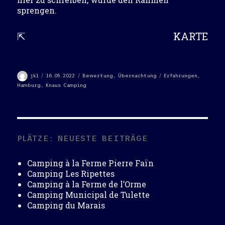
sprengen.
⇱
KARTE
Autor
Veröffentlicht
Kategorien
Schlagwörter
jkl
16.05.2022
Bewertung
,
Übernachtung
Erfahrungen
,
am
Hamburg
,
Knaus Camping
PLÄTZE: NEUESTE BEITRÄGE
Camping à la Ferme Pierre Faïn
Camping Les Ripettes
Camping à la Ferme de l’Orme
Camping Municipal de Tulette
Camping du Marais