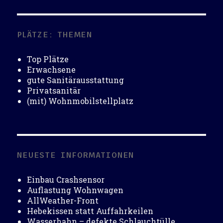
PLÄTZE: THEMEN
Top Plätze
Erwachsene
gute Sanitärausstattung
Privatsanitär
(mit) Wohnmobilstellplatz
NEUESTE INFORMATIONEN
Einbau Crashsensor
Auflastung Wohnwagen
AllWeather-Front
Hebekissen statt Auffahrkeilen
Wasserhahn – defekte Schlauchtülle