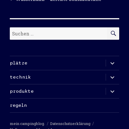
Suchen
SU
nach:
Unterme
plätze
öffnen
Unterme
technik
öffnen
Unterme
produkte
öffnen
regeln
mein campingblog.
Datenschutzerklärung