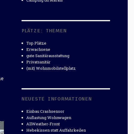
Camping du Marais
5
PLÄTZE: THEMEN
Top Plätze
Erwachsene
gute Sanitärausstattung
Privatsanitär
(mit) Wohnmobilstellplatz
he
NEUESTE INFORMATIONEN
Einbau Crashsensor
Auflastung Wohnwagen
AllWeather-Front
Hebekissen statt Auffahrkeilen