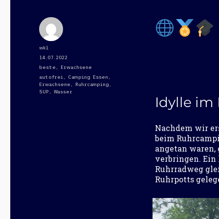
Autor
wkl
Veröffentlicht
14.07.2022
am
Kategorien
beste
,
Erwachsene
Schlagwörter
autofrei
,
Camping Essen
,
Erwachsene
,
Ruhrcamping
,
SUP
,
Wasser
Idylle im
Nachdem wir ers
beim Ruhrcampin
angetan waren, g
verbringen. Ein 
Ruhrradweg glei
Ruhrpotts geleg