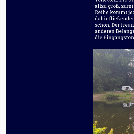
allzu groß, zumi
Reihe kommt jed
dahinfließenden
schön. Der freu
anderen Belangen
die Eingangstore