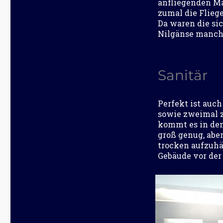
anfliegenden Ma
zumal die Flieg
Da waren die si
Nilgänse manch
Sanitär
Perfekt ist auc
sowie zweimal 
kommt es in den
groß genug, abe
trocken aufzuhä
Gebäude vor der