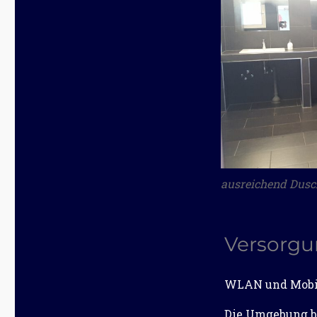
ausreichend Dusc
Versorg
WLAN und Mobilf
Die Umgebung bi