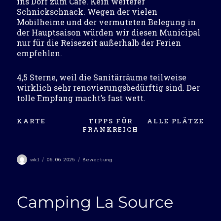
ins Dorf zum Café. Kein weiterer
Schnickschnack. Wegen der vielen
Mobilheime und der vermuteten Belegung in
der Hauptsaison würden wir diesen Municipal
nur für die Reisezeit außerhalb der Ferien
empfehlen.
4,5 Sterne, weil die Sanitärräume teilweise
wirklich sehr renovierungsbedürftig sind. Der
tolle Empfang macht’s fast wett.
KARTE
TIPPS FÜR
ALLE PLÄTZE
FRANKREICH
Autor
Veröffentlicht
Kategorien
wkl
06.06.2025
Bewertung
am
Camping La Source