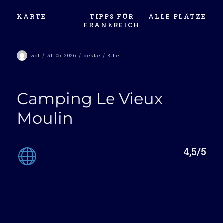
KARTE
TIPPS FÜR
ALLE PLÄTZE
FRANKREICH
Autor
Veröffentlicht
Kategorien
Schlagwörter
wkl
31.05.2026
beste
Ruhe
am
Camping Le Vieux
Moulin
4,5/5