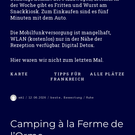
der Woche gibt es Fritten und Wurst am
Snackkiosk. Zum Einkaufen sind es fünf
Minuten mit dem Auto.
Die Mobilfunkversorgung ist mangelhaft,
WLAN (kostenlos) nur in der Nähe der
Rezeption verfügbar. Digital Detox.
Hier waren wir nicht zum letzten Mal.
KARTE
TIPPS FÜR
ALLE PLÄTZE
FRANKREICH
Autor
Veröffentlicht
Kategorien
Schlagwörter
wkl
12.06.2026
beste
,
Bewertung
Ruhe
am
Camping à la Ferme de