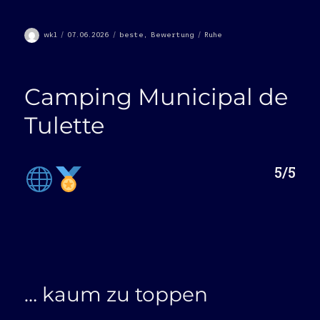
Autor
Veröffentlicht
Kategorien
Schlagwörter
wkl
07.06.2026
beste
,
Bewertung
Ruhe
am
Camping Municipal de
Tulette
5/5
… kaum zu toppen