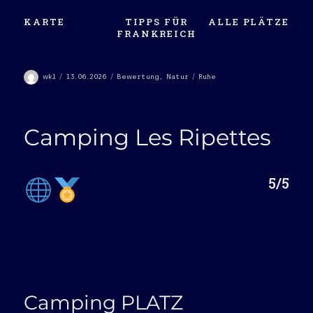
KARTE
TIPPS FÜR
ALLE PLÄTZE
FRANKREICH
Autor
Veröffentlicht
Kategorien
Schlagwörter
wkl
13.06.2026
Bewertung
,
Natur
Ruhe
am
Camping Les Ripettes
5/5
Camping PLATZ