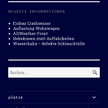
NEUESTE INFORMATIONEN
Einbau Crashsensor
Auflastung Wohnwagen
AllWeather-Front
Hebekissen statt Auffahrkeilen
Wasserhahn – defekte Schlauchtülle
Suchen
SU
nach:
Unterme
plätze
öffnen